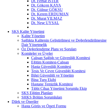
Dt. Ferhat İSTER
Dt. Gökçen KAYA
Dt. Gülnur GÖKSU
Dt. Kerem ERDUMAN
Dt. Murat YILMAZ
Dt. Neşe UYSAL
SKS Kalite Yönetimi
Kalite Yönetim
Sağlıkta Kalitenin Geliştirilmesi ve Değerlendirilmesine
Dair Yönetmelik
Öz Değerlendirme Planı ve Soruları
Komiteler ve Üyeler
Çalışan Sağlığı ve Güvenliği Komitesi
Eğitim Komitesi-Çalışan
Hasta Güvenliği Komitesi
Tesis Ve Çevre Güvenliği Komitesi
Bilgi Güvenliği ve Yönetim
Bina Turu Ekibi
Hastane Temizlik Komitesi
Tıbbi Cihaz Yönetimi Sorumlu Ekip
SKS Eğitim Planları
SHKS Bölüm Sorumluları
Dilek ve Öneriler
Hasta Görüş ve Öneri Formu