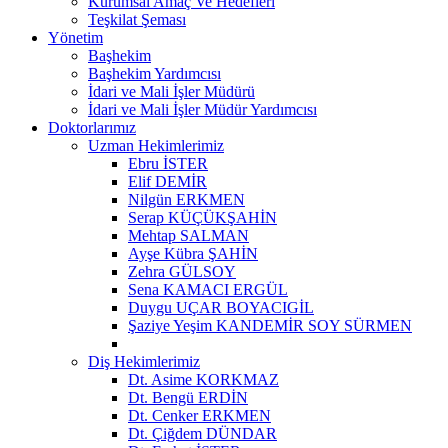
Kurumsal Amaç Ve Hedefleri
Teşkilat Şeması
Yönetim
Başhekim
Başhekim Yardımcısı
İdari ve Mali İşler Müdürü
İdari ve Mali İşler Müdür Yardımcısı
Doktorlarımız
Uzman Hekimlerimiz
Ebru İSTER
Elif DEMİR
Nilgün ERKMEN
Serap KÜÇÜKŞAHİN
Mehtap SALMAN
Ayşe Kübra ŞAHİN
Zehra GÜLSOY
Sena KAMACI ERGÜL
Duygu UÇAR BOYACIGİL
Şaziye Yeşim KANDEMİR SOY SÜRMEN
Diş Hekimlerimiz
Dt. Asime KORKMAZ
Dt. Bengü ERDİN
Dt. Cenker ERKMEN
Dt. Çiğdem DÜNDAR