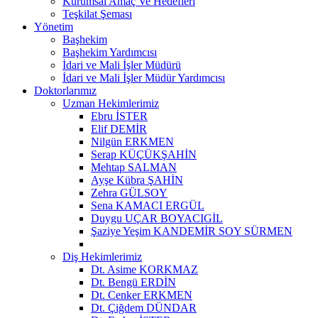
Kurumsal Amaç Ve Hedefleri
Teşkilat Şeması
Yönetim
Başhekim
Başhekim Yardımcısı
İdari ve Mali İşler Müdürü
İdari ve Mali İşler Müdür Yardımcısı
Doktorlarımız
Uzman Hekimlerimiz
Ebru İSTER
Elif DEMİR
Nilgün ERKMEN
Serap KÜÇÜKŞAHİN
Mehtap SALMAN
Ayşe Kübra ŞAHİN
Zehra GÜLSOY
Sena KAMACI ERGÜL
Duygu UÇAR BOYACIGİL
Şaziye Yeşim KANDEMİR SOY SÜRMEN
Diş Hekimlerimiz
Dt. Asime KORKMAZ
Dt. Bengü ERDİN
Dt. Cenker ERKMEN
Dt. Çiğdem DÜNDAR