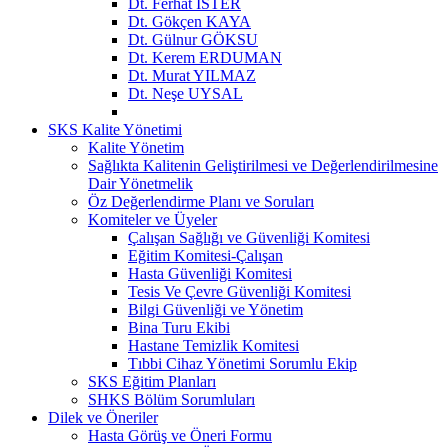
Dt. Ferhat İSTER
Dt. Gökçen KAYA
Dt. Gülnur GÖKSU
Dt. Kerem ERDUMAN
Dt. Murat YILMAZ
Dt. Neşe UYSAL
SKS Kalite Yönetimi
Kalite Yönetim
Sağlıkta Kalitenin Geliştirilmesi ve Değerlendirilmesine
Dair Yönetmelik
Öz Değerlendirme Planı ve Soruları
Komiteler ve Üyeler
Çalışan Sağlığı ve Güvenliği Komitesi
Eğitim Komitesi-Çalışan
Hasta Güvenliği Komitesi
Tesis Ve Çevre Güvenliği Komitesi
Bilgi Güvenliği ve Yönetim
Bina Turu Ekibi
Hastane Temizlik Komitesi
Tıbbi Cihaz Yönetimi Sorumlu Ekip
SKS Eğitim Planları
SHKS Bölüm Sorumluları
Dilek ve Öneriler
Hasta Görüş ve Öneri Formu