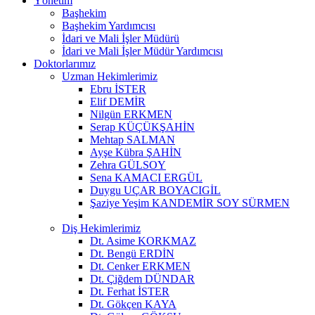
Yönetim
Başhekim
Başhekim Yardımcısı
İdari ve Mali İşler Müdürü
İdari ve Mali İşler Müdür Yardımcısı
Doktorlarımız
Uzman Hekimlerimiz
Ebru İSTER
Elif DEMİR
Nilgün ERKMEN
Serap KÜÇÜKŞAHİN
Mehtap SALMAN
Ayşe Kübra ŞAHİN
Zehra GÜLSOY
Sena KAMACI ERGÜL
Duygu UÇAR BOYACIGİL
Şaziye Yeşim KANDEMİR SOY SÜRMEN
Diş Hekimlerimiz
Dt. Asime KORKMAZ
Dt. Bengü ERDİN
Dt. Cenker ERKMEN
Dt. Çiğdem DÜNDAR
Dt. Ferhat İSTER
Dt. Gökçen KAYA