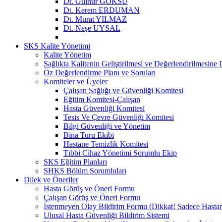
Dt. Gülnur GÖKSU
Dt. Kerem ERDUMAN
Dt. Murat YILMAZ
Dt. Neşe UYSAL
SKS Kalite Yönetimi
Kalite Yönetim
Sağlıkta Kalitenin Geliştirilmesi ve Değerlendirilmesine
Öz Değerlendirme Planı ve Soruları
Komiteler ve Üyeler
Çalışan Sağlığı ve Güvenliği Komitesi
Eğitim Komitesi-Çalışan
Hasta Güvenliği Komitesi
Tesis Ve Çevre Güvenliği Komitesi
Bilgi Güvenliği ve Yönetim
Bina Turu Ekibi
Hastane Temizlik Komitesi
Tıbbi Cihaz Yönetimi Sorumlu Ekip
SKS Eğitim Planları
SHKS Bölüm Sorumluları
Dilek ve Öneriler
Hasta Görüş ve Öneri Formu
Çalışan Görüş ve Öneri Formu
İstenmeyen Olay Bildirim Formu (Dikkat! Sadece Hastane
Ulusal Hasta Güvenliği Bildirim Sistemi