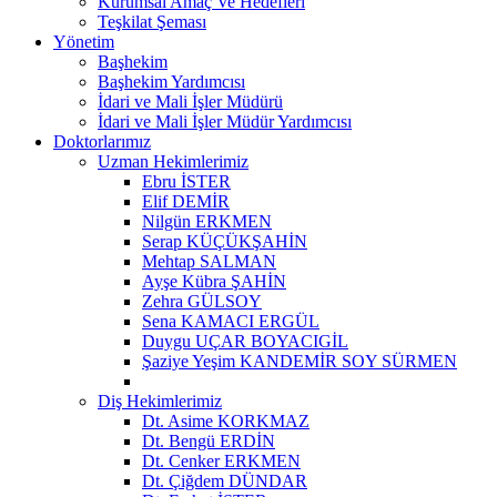
Kurumsal Amaç Ve Hedefleri
Teşkilat Şeması
Yönetim
Başhekim
Başhekim Yardımcısı
İdari ve Mali İşler Müdürü
İdari ve Mali İşler Müdür Yardımcısı
Doktorlarımız
Uzman Hekimlerimiz
Ebru İSTER
Elif DEMİR
Nilgün ERKMEN
Serap KÜÇÜKŞAHİN
Mehtap SALMAN
Ayşe Kübra ŞAHİN
Zehra GÜLSOY
Sena KAMACI ERGÜL
Duygu UÇAR BOYACIGİL
Şaziye Yeşim KANDEMİR SOY SÜRMEN
Diş Hekimlerimiz
Dt. Asime KORKMAZ
Dt. Bengü ERDİN
Dt. Cenker ERKMEN
Dt. Çiğdem DÜNDAR