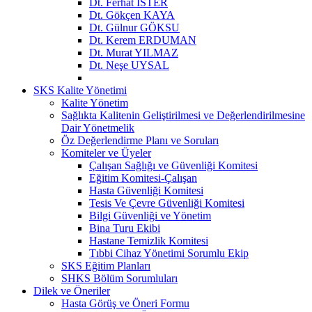
Dt. Ferhat İSTER
Dt. Gökçen KAYA
Dt. Gülnur GÖKSU
Dt. Kerem ERDUMAN
Dt. Murat YILMAZ
Dt. Neşe UYSAL
SKS Kalite Yönetimi
Kalite Yönetim
Sağlıkta Kalitenin Geliştirilmesi ve Değerlendirilmesine
Dair Yönetmelik
Öz Değerlendirme Planı ve Soruları
Komiteler ve Üyeler
Çalışan Sağlığı ve Güvenliği Komitesi
Eğitim Komitesi-Çalışan
Hasta Güvenliği Komitesi
Tesis Ve Çevre Güvenliği Komitesi
Bilgi Güvenliği ve Yönetim
Bina Turu Ekibi
Hastane Temizlik Komitesi
Tıbbi Cihaz Yönetimi Sorumlu Ekip
SKS Eğitim Planları
SHKS Bölüm Sorumluları
Dilek ve Öneriler
Hasta Görüş ve Öneri Formu