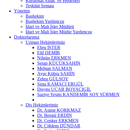
Kurumsal Amaç Ve Hedefleri
Teşkilat Şeması
Yönetim
Başhekim
Başhekim Yardımcısı
İdari ve Mali İşler Müdürü
İdari ve Mali İşler Müdür Yardımcısı
Doktorlarımız
Uzman Hekimlerimiz
Ebru İSTER
Elif DEMİR
Nilgün ERKMEN
Serap KÜÇÜKŞAHİN
Mehtap SALMAN
Ayşe Kübra ŞAHİN
Zehra GÜLSOY
Sena KAMACI ERGÜL
Duygu UÇAR BOYACIGİL
Şaziye Yeşim KANDEMİR SOY SÜRMEN
Diş Hekimlerimiz
Dt. Asime KORKMAZ
Dt. Bengü ERDİN
Dt. Cenker ERKMEN
Dt. Çiğdem DÜNDAR