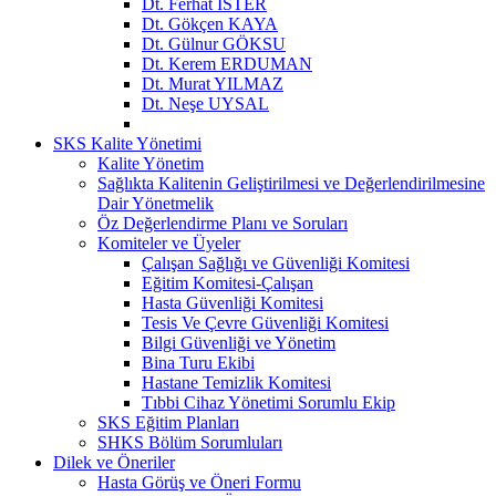
Dt. Ferhat İSTER
Dt. Gökçen KAYA
Dt. Gülnur GÖKSU
Dt. Kerem ERDUMAN
Dt. Murat YILMAZ
Dt. Neşe UYSAL
SKS Kalite Yönetimi
Kalite Yönetim
Sağlıkta Kalitenin Geliştirilmesi ve Değerlendirilmesine
Dair Yönetmelik
Öz Değerlendirme Planı ve Soruları
Komiteler ve Üyeler
Çalışan Sağlığı ve Güvenliği Komitesi
Eğitim Komitesi-Çalışan
Hasta Güvenliği Komitesi
Tesis Ve Çevre Güvenliği Komitesi
Bilgi Güvenliği ve Yönetim
Bina Turu Ekibi
Hastane Temizlik Komitesi
Tıbbi Cihaz Yönetimi Sorumlu Ekip
SKS Eğitim Planları
SHKS Bölüm Sorumluları
Dilek ve Öneriler
Hasta Görüş ve Öneri Formu