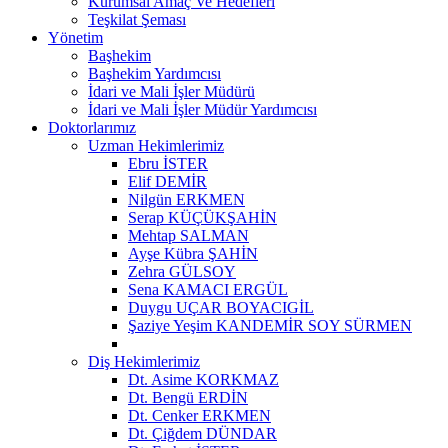
Kurumsal Amaç Ve Hedefleri
Teşkilat Şeması
Yönetim
Başhekim
Başhekim Yardımcısı
İdari ve Mali İşler Müdürü
İdari ve Mali İşler Müdür Yardımcısı
Doktorlarımız
Uzman Hekimlerimiz
Ebru İSTER
Elif DEMİR
Nilgün ERKMEN
Serap KÜÇÜKŞAHİN
Mehtap SALMAN
Ayşe Kübra ŞAHİN
Zehra GÜLSOY
Sena KAMACI ERGÜL
Duygu UÇAR BOYACIGİL
Şaziye Yeşim KANDEMİR SOY SÜRMEN
Diş Hekimlerimiz
Dt. Asime KORKMAZ
Dt. Bengü ERDİN
Dt. Cenker ERKMEN
Dt. Çiğdem DÜNDAR