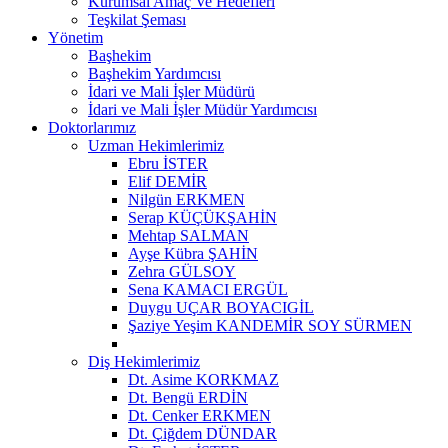
Kurumsal Amaç Ve Hedefleri
Teşkilat Şeması
Yönetim
Başhekim
Başhekim Yardımcısı
İdari ve Mali İşler Müdürü
İdari ve Mali İşler Müdür Yardımcısı
Doktorlarımız
Uzman Hekimlerimiz
Ebru İSTER
Elif DEMİR
Nilgün ERKMEN
Serap KÜÇÜKŞAHİN
Mehtap SALMAN
Ayşe Kübra ŞAHİN
Zehra GÜLSOY
Sena KAMACI ERGÜL
Duygu UÇAR BOYACIGİL
Şaziye Yeşim KANDEMİR SOY SÜRMEN
Diş Hekimlerimiz
Dt. Asime KORKMAZ
Dt. Bengü ERDİN
Dt. Cenker ERKMEN
Dt. Çiğdem DÜNDAR