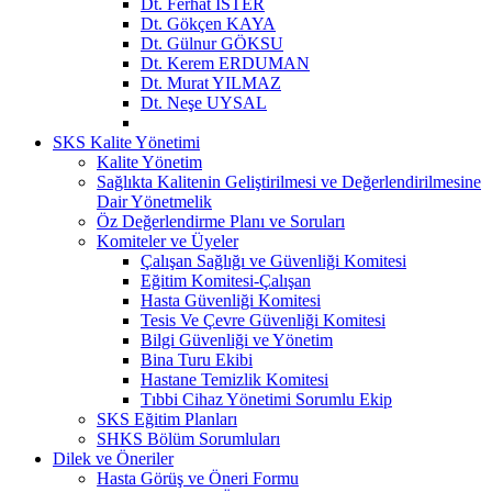
Dt. Ferhat İSTER
Dt. Gökçen KAYA
Dt. Gülnur GÖKSU
Dt. Kerem ERDUMAN
Dt. Murat YILMAZ
Dt. Neşe UYSAL
SKS Kalite Yönetimi
Kalite Yönetim
Sağlıkta Kalitenin Geliştirilmesi ve Değerlendirilmesine
Dair Yönetmelik
Öz Değerlendirme Planı ve Soruları
Komiteler ve Üyeler
Çalışan Sağlığı ve Güvenliği Komitesi
Eğitim Komitesi-Çalışan
Hasta Güvenliği Komitesi
Tesis Ve Çevre Güvenliği Komitesi
Bilgi Güvenliği ve Yönetim
Bina Turu Ekibi
Hastane Temizlik Komitesi
Tıbbi Cihaz Yönetimi Sorumlu Ekip
SKS Eğitim Planları
SHKS Bölüm Sorumluları
Dilek ve Öneriler
Hasta Görüş ve Öneri Formu